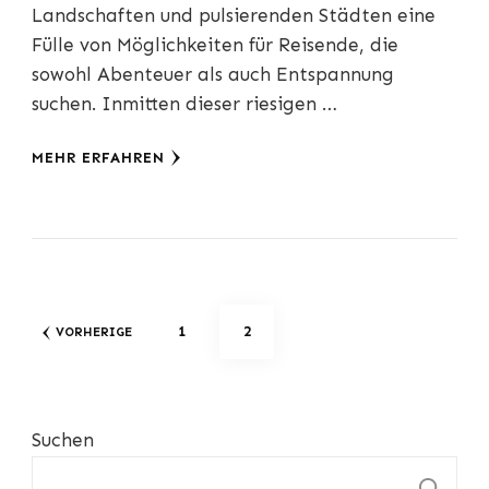
Landschaften und pulsierenden Städten eine
Fülle von Möglichkeiten für Reisende, die
sowohl Abenteuer als auch Entspannung
suchen. Inmitten dieser riesigen …
MEHR ERFAHREN
Seitennummerierung
SEITE
SEITE
1
2
VORHERIGE
der
Beiträge
Suchen
S