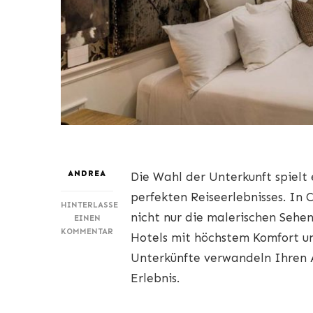
ANDREA
Die Wahl der Unterkunft spielt 
perfekten Reiseerlebnisses. In 
HINTERLASSE
nicht nur die malerischen Sehen
EINEN
ZU
KOMMENTAR
Hotels mit höchstem Komfort un
EXKLUSIVE
Unterkünfte verwandeln Ihren Au
UNTERKÜNFTE:
GENUSS
Erlebnis.
VON
KOMFORT
UND