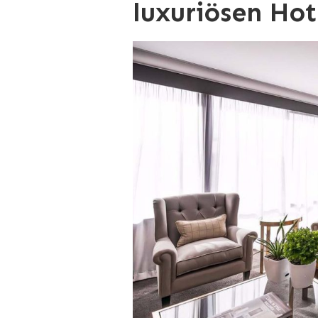
luxuriösen Hot
ELEGANZ
IN
DEN
LUXUSHOTELS
VON
CHRISTCHURCH