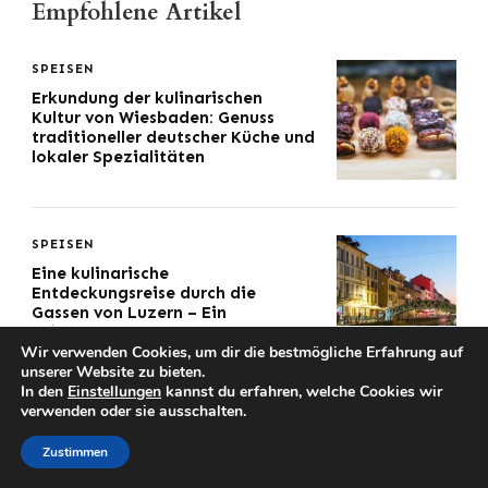
Empfohlene Artikel
SPEISEN
Erkundung der kulinarischen
Kultur von Wiesbaden: Genuss
traditioneller deutscher Küche und
lokaler Spezialitäten
SPEISEN
Eine kulinarische
Entdeckungsreise durch die
Gassen von Luzern – Ein
Feinschmecker-Abenteuer
Wir verwenden Cookies, um dir die bestmögliche Erfahrung auf
unserer Website zu bieten.
In den
Einstellungen
kannst du erfahren, welche Cookies wir
verwenden oder sie ausschalten.
SPEISEN
Madrid kulinarische
Zustimmen
Entdeckungsreise:
Außergewöhnliche Restaurants