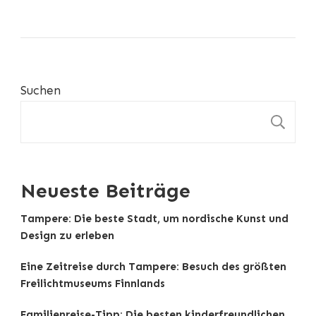
Suchen
S
Neueste Beiträge
Tampere: Die beste Stadt, um nordische Kunst und
Design zu erleben
Eine Zeitreise durch Tampere: Besuch des größten
Freilichtmuseums Finnlands
Familienreise-Tipp: Die besten kinderfreundlichen