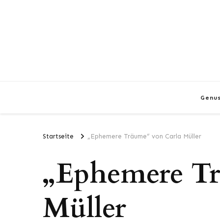
Genu
Startseite
„Ephemere Träume“ von Carla Müller
„Ephemere Tr
Müller