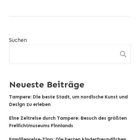
Suchen
S
Neueste Beiträge
Tampere: Die beste Stadt, um nordische Kunst und
Design zu erleben
Eine Zeitreise durch Tampere: Besuch des größten
Freilichtmuseums Finnlands
Familienreise-Tipp: Die besten kinderfreundlichen