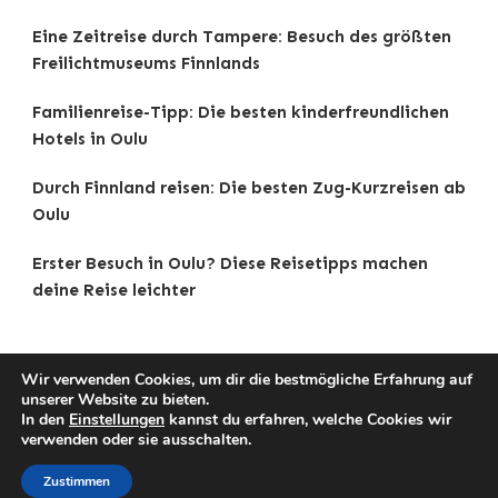
Eine Zeitreise durch Tampere: Besuch des größten
Freilichtmuseums Finnlands
Familienreise-Tipp: Die besten kinderfreundlichen
Hotels in Oulu
Durch Finnland reisen: Die besten Zug-Kurzreisen ab
Oulu
Erster Besuch in Oulu? Diese Reisetipps machen
deine Reise leichter
Wir verwenden Cookies, um dir die bestmögliche Erfahrung auf
unserer Website zu bieten.
Copyright © 2025 Reisetipps . |
Impressum
|
In den
Einstellungen
kannst du erfahren, welche Cookies wir
Datenschutz
|
Traveldeck | Developed By
Blossom
verwenden oder sie ausschalten.
Themes
. Powered by
WordPress
.
Zustimmen