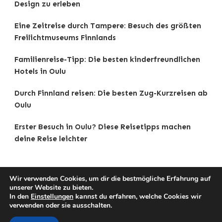
Design zu erleben
Eine Zeitreise durch Tampere: Besuch des größten
Freilichtmuseums Finnlands
Familienreise-Tipp: Die besten kinderfreundlichen
Hotels in Oulu
Durch Finnland reisen: Die besten Zug-Kurzreisen ab
Oulu
Erster Besuch in Oulu? Diese Reisetipps machen
deine Reise leichter
Wir verwenden Cookies, um dir die bestmögliche Erfahrung auf
unserer Website zu bieten.
Copyright © 2025 Reisetipps . |
Impressum
|
In den
Einstellungen
kannst du erfahren, welche Cookies wir
Datenschutz
|
Traveldeck | Developed By
Blossom
verwenden oder sie ausschalten.
Themes
. Powered by
WordPress
.