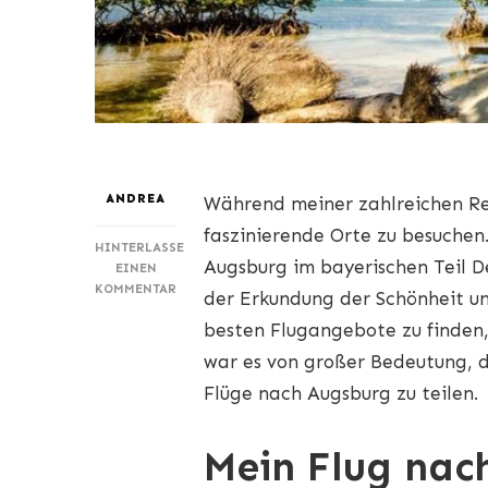
ANDREA
Während meiner zahlreichen Rei
faszinierende Orte zu besuchen
HINTERLASSE
Augsburg im bayerischen Teil 
EINEN
ZU
KOMMENTAR
der Erkundung der Schönheit un
FLIEGEN
besten Flugangebote zu finden,
NACH
AUGSBURG:
war es von großer Bedeutung, d
WIE
Flüge nach Augsburg zu teilen.
MAN
DIE
GÜNSTIGSTEN
Mein Flug nac
FLÜGE
BUCHT