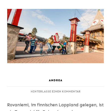
ANDREA
ZU
HINTERLASSE EINEN KOMMENTAR
AUF
DEM
Rovaniemi, im finnischen Lappland gelegen, ist
POLARKREIS:
DIE