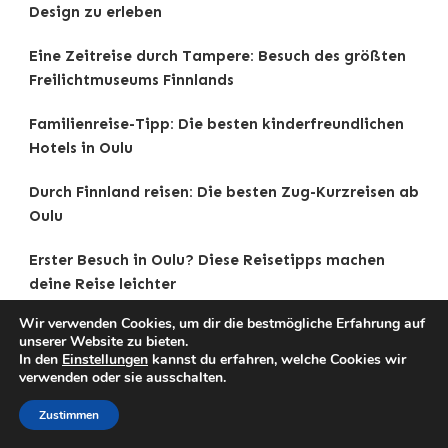
Design zu erleben
Eine Zeitreise durch Tampere: Besuch des größten
Freilichtmuseums Finnlands
Familienreise-Tipp: Die besten kinderfreundlichen
Hotels in Oulu
Durch Finnland reisen: Die besten Zug-Kurzreisen ab
Oulu
Erster Besuch in Oulu? Diese Reisetipps machen
deine Reise leichter
Wir verwenden Cookies, um dir die bestmögliche Erfahrung auf
unserer Website zu bieten.
In den
Einstellungen
kannst du erfahren, welche Cookies wir
verwenden oder sie ausschalten.
Copyright © 2025 Reisetipps . |
Impressum
|
Datenschutz
|
Traveldeck | Developed By
Blossom
Zustimmen
Themes
. Powered by
WordPress
.