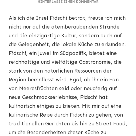
ZU
HINTERLASSE EINEN KOMMENTAR
FIDSCHI
KULINARIK
Als ich die Insel Fidschi betrat, freute ich mich
ENTDECKEN:
UNVERZICHTBARE
nicht nur auf die atemberaubenden Strände
TROPISCHE
und die einzigartige Kultur, sondern auch auf
KÖSTLICHKEITEN
UND
die Gelegenheit, die lokale Küche zu erkunden.
LOKALE
Fidschi, ein Juwel im Südpazifik, bietet eine
SPEZIALITÄTEN
reichhaltige und vielfältige Gastronomie, die
stark von den natürlichen Ressourcen der
Region beeinflusst wird. Egal, ob ihr ein Fan
von Meeresfrüchten seid oder neugierig auf
neue Geschmackserlebnisse, Fidschi hat
kulinarisch einiges zu bieten. Mit mir auf eine
kulinarische Reise durch Fidschi zu gehen, von
traditionellen Gerichten bis hin zu Street Food,
um die Besonderheiten dieser Küche zu