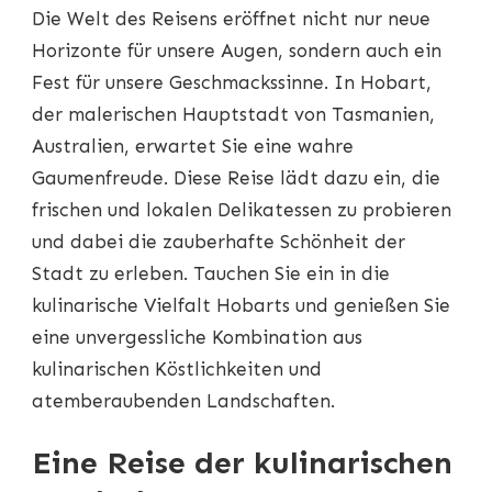
GENÜSSE
Die Welt des Reisens eröffnet nicht nur neue
IN
HOBART:
Horizonte für unsere Augen, sondern auch ein
EINE
Fest für unsere Geschmackssinne. In Hobart,
KULINARISCHE
REISE
der malerischen Hauptstadt von Tasmanien,
DURCH
Australien, erwartet Sie eine wahre
DIE
VIELFALT
Gaumenfreude. Diese Reise lädt dazu ein, die
DER
frischen und lokalen Delikatessen zu probieren
AROMEN
und dabei die zauberhafte Schönheit der
Stadt zu erleben. Tauchen Sie ein in die
kulinarische Vielfalt Hobarts und genießen Sie
eine unvergessliche Kombination aus
kulinarischen Köstlichkeiten und
atemberaubenden Landschaften.
Eine Reise der kulinarischen