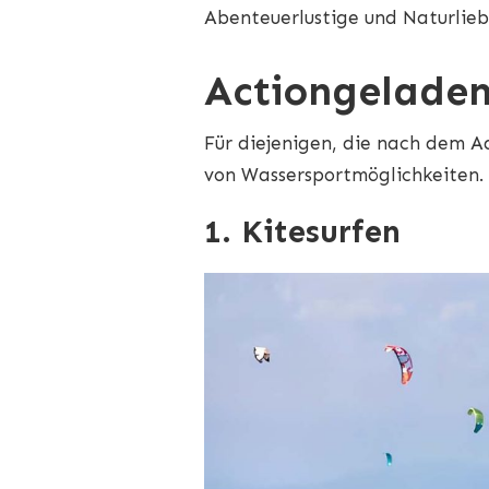
DEM
Abenteuerlustige und Naturlie
WASSER:
ERLEBEN
SIE
Actiongeladen
WASSERSPORTAKTIVITÄTEN
UND
BOOTSTOUREN
Für diejenigen, die nach dem Ad
IN
LA
von Wassersportmöglichkeiten. 
BALISE
1. Kitesurfen